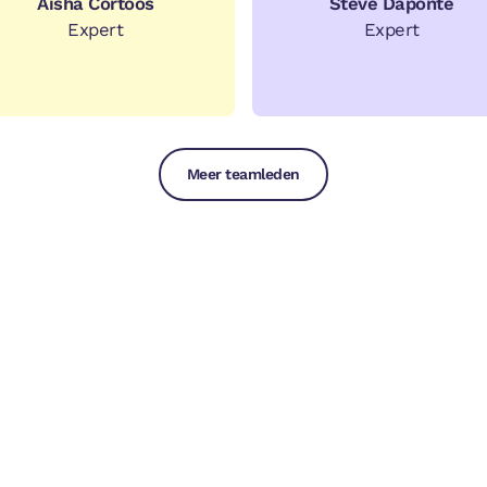
Aisha Cortoos
Steve Daponte
Expert
Expert
Meer teamleden