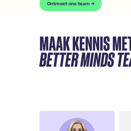
Ontmoet ons team →
Ontmoet ons team →
Ontmoet ons team →
MAAK KENNIS ME
BETTER MINDS T