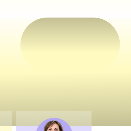
ot
ds
atie
één
t