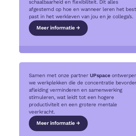
schaalbaarheid en flexibiliteit. Dit alles
afgestemd op hoe en wanneer leren het bes
past in het werkleven van jou en je collega’s.
Meer informatie →
Meer informatie →
Meer informatie →
Samen met onze partner
UPspace
ontwerpe
we werkplekken die de concentratie bevorder
afleiding verminderen en samenwerking
stimuleren, wat leidt tot een hogere
productiviteit en een grotere mentale
veerkracht.
Meer informatie →
Meer informatie →
Meer informatie →