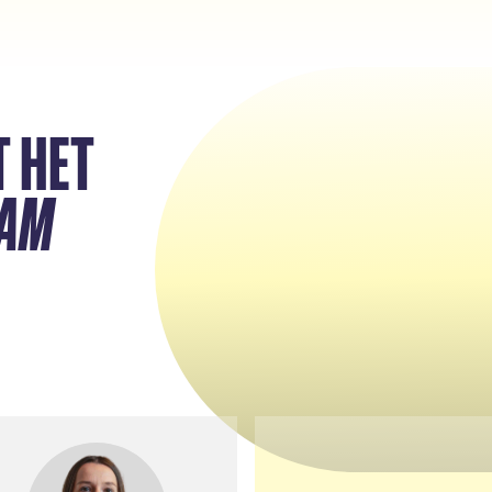
T HET
Van strategie en research t
organisatie en inspiratie: dit
EAM
team maakt van Better Min
een sterk en warme organis
die leeft vanbinnen én naar
buiten toe. Gedreven door
expertise, verbonden door 
missie: een positieve impac
maken op je werkvloer.