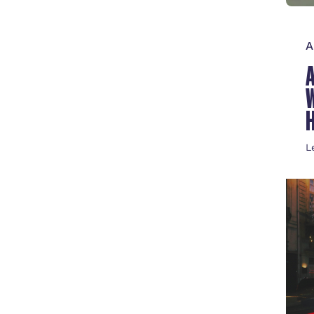
A
W
L