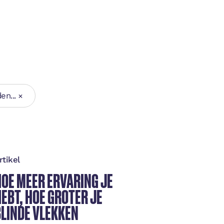
en...
rtikel
Artike
HOE MEER ERVARING JE
MENS
EBT, HOE GROTER JE
VER
BLINDE VLEKKEN
NIET