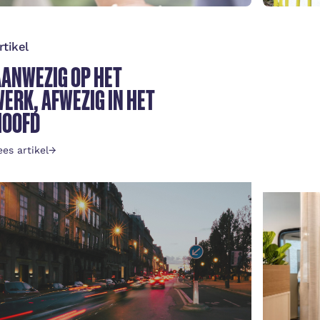
rtikel
Nieuw
AANWEZIG OP HET
BETT
ERK, AFWEZIG IN HET
UPS
HOOFD
Lees ar
ees artikel
→