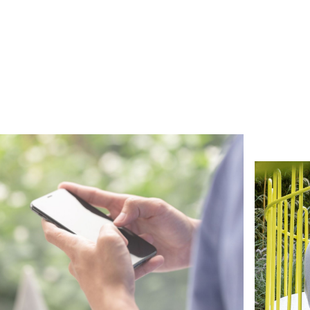
ieuws
Nieuw
BETTER MINDS X
BETT
DCONNECT
EAR
ees artikel
→
Lees ar