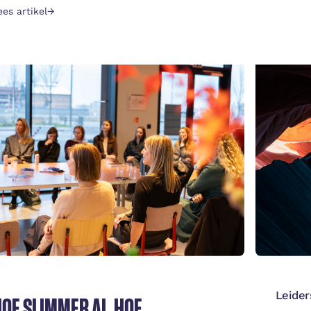
WOR
ees artikel
→
Lees ar
Leider
OE SLIMMER AI, HOE