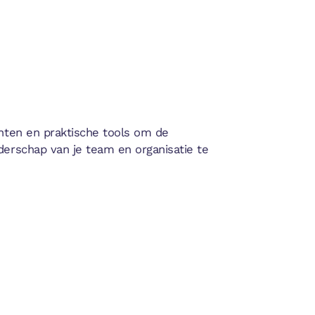
ichten en praktische tools om de
iderschap van je team en organisatie te
MENSEN WILLEN
VERANDEREN, MAAR
NIET VERANDERD
WORDEN