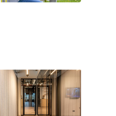
s
ER MINDS X
PACE
tikel
→