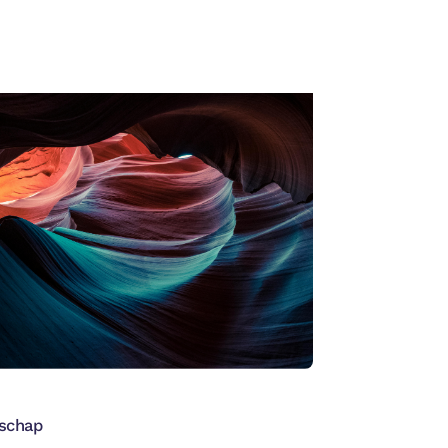
DEN
tikel
→
schap