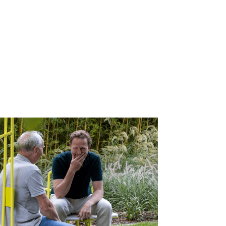
s
ER MINDS X ALL
S
tikel
→