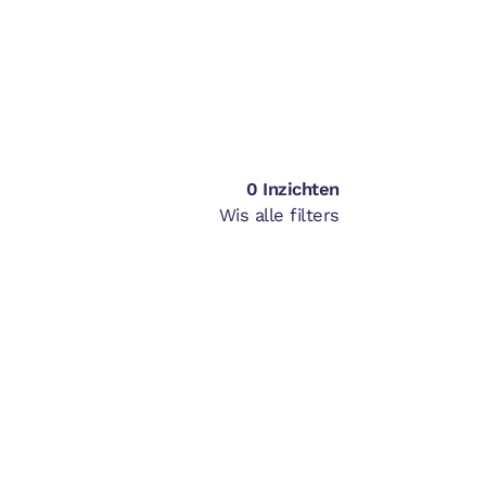
0
Inzichten
Wis alle filters
l
EN WILLEN
ANDEREN, MAAR
 VERANDERD