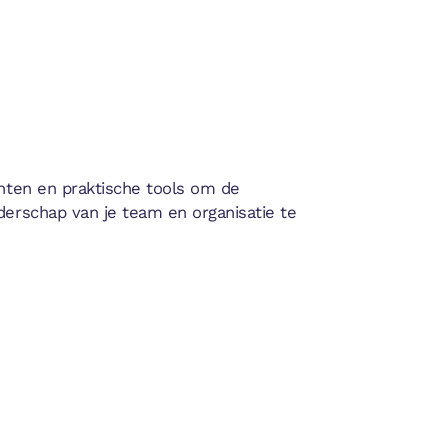
ichten en praktische tools om de
iderschap van je team en organisatie te
MENSEN WILLEN
VERANDEREN, MAAR
NIET VERANDERD
WORDEN