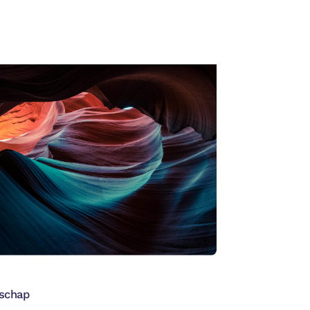
DEN
tikel
→
schap