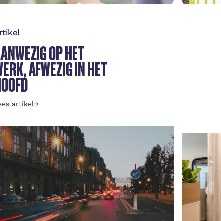
rtikel
Nieuw
AANWEZIG OP HET
BETT
ERK, AFWEZIG IN HET
UPS
HOOFD
Lees ar
ees artikel
→