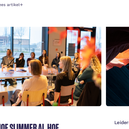
WOR
ees artikel
→
Lees ar
Leider
OE SLIMMER AI, HOE