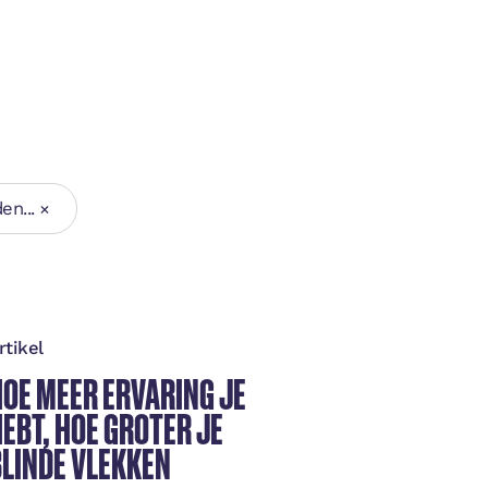
en...
rtikel
Artike
HOE MEER ERVARING JE
MENS
EBT, HOE GROTER JE
VER
BLINDE VLEKKEN
NIET