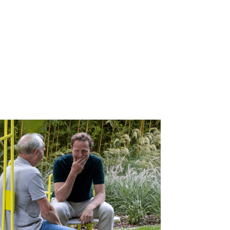
s
ER MINDS X ALL
S
tikel
→