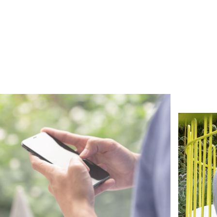
ieuws
Nieuw
BETTER MINDS X
BETT
DCONNECT
EAR
ees artikel
→
Lees ar