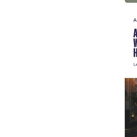
A
W
L