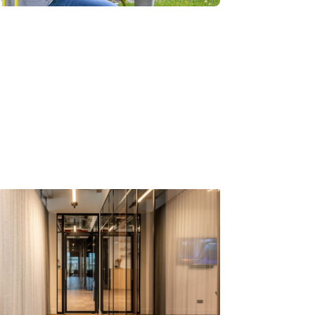
s
ER MINDS X
PACE
tikel
→