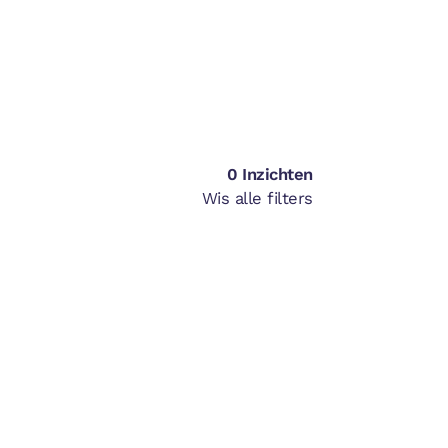
0
Inzichten
Wis alle filters
l
EN WILLEN
ANDEREN, MAAR
 VERANDERD