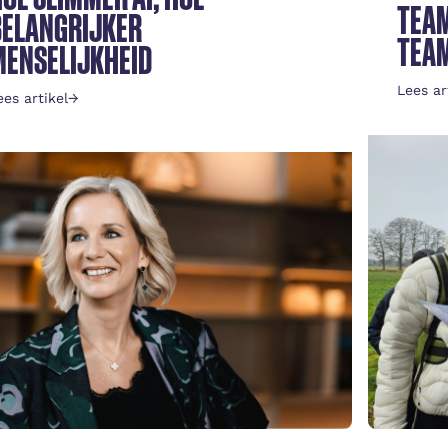
TEAM
BELANGRIJKER
TEAM
MENSELIJKHEID
Lees ar
ees artikel
→