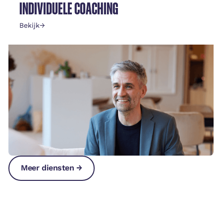
INDIVIDUELE COACHING
Bekijk
→
Meer diensten →
Meer diensten →
Meer diensten →