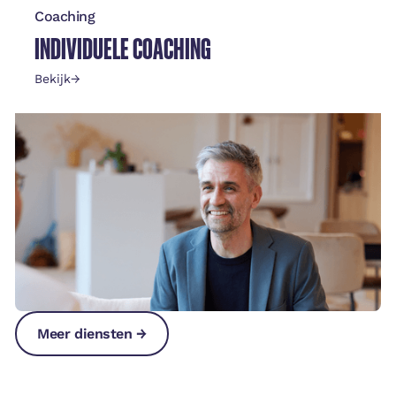
Coaching
INDIVIDUELE COACHING
Bekijk
→
Meer diensten →
Meer diensten →
Meer diensten →