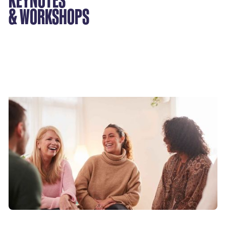
& WORKSHOPS
Coaching
TEAM COACHING
Bekijk
→