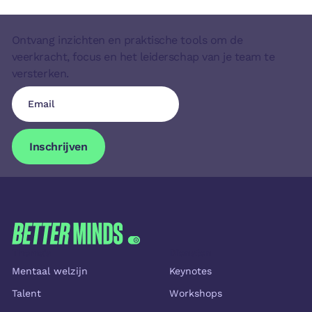
Ontvang inzichten en praktische tools om de
veerkracht, focus en het leiderschap van je team te
versterken.
Inschrijven
Inschrijven
FOOTER
Thema's
Diensten
Mentaal welzijn
Keynotes
Talent
Workshops