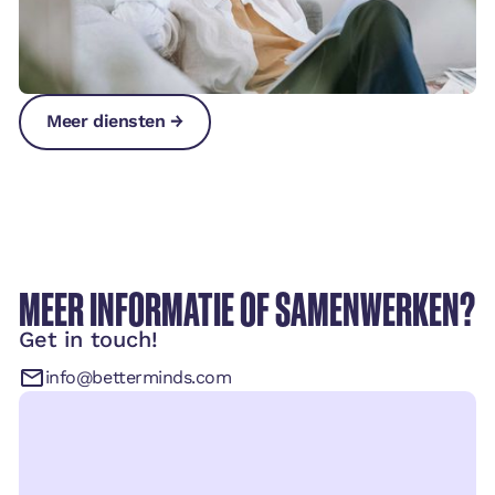
Meer diensten →
Meer diensten →
Meer diensten →
MEER INFORMATIE OF SAMENWERKEN?
Get in touch!
info@betterminds.com