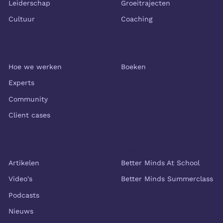
Leiderschap
Groeitrajecten
Cultuur
Coaching
Over ons
Shop
Hoe we werken
Boeken
Experts
Community
Client cases
Inzichten
Meer van Better Minds
Artikelen
Better Minds At School
Video's
Better Minds Summerclass
Podcasts
Nieuws